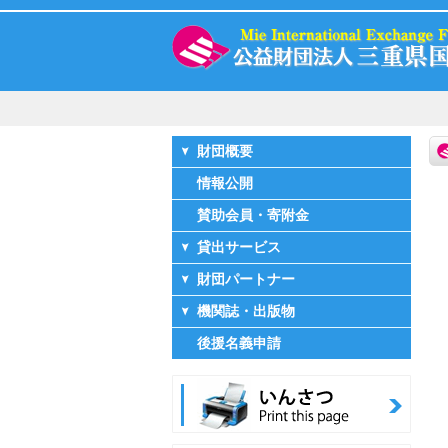
財団概要
情報公開
賛助会員・寄附金
貸出サービス
財団パートナー
機関誌・出版物
後援名義申請