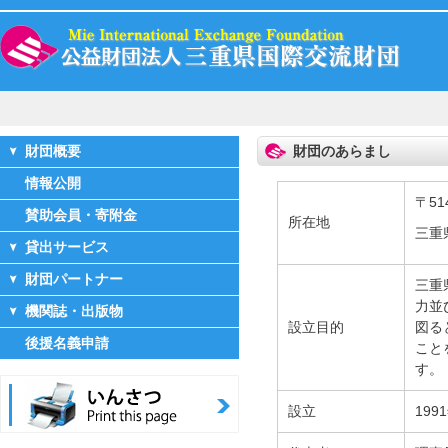
財団概要
財団のあらまし
情報公開
〒51
賛助会員・寄附金
所在地
三重
貸出サービス
財団パートナー
三重
力並
機関誌・出版物
設立目的
図る
後援名義申請
こと
す。
設立
199