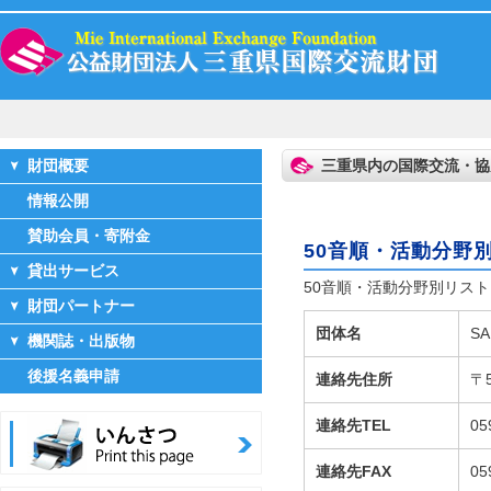
財団概要
三重県内の国際交流・協
情報公開
賛助会員・寄附金
50音順・活動分野
貸出サービス
50音順・活動分野別リスト 
財団パートナー
団体名
SA
機関誌・出版物
後援名義申請
連絡先住所
〒
連絡先TEL
0
連絡先FAX
05