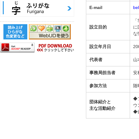
E-mail
be
「
設立目的
に
な
設立年月日
20
代表者
山
事務局担当者
安
参加方法
随
◆
団体紹介と
ウ
主な活動紹介
◆