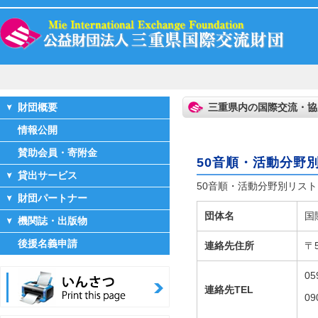
財団概要
三重県内の国際交流・協
情報公開
賛助会員・寄附金
50音順・活動分野
貸出サービス
50音順・活動分野別リスト 
財団パートナー
団体名
国
機関誌・出版物
後援名義申請
連絡先住所
〒
0
連絡先TEL
09