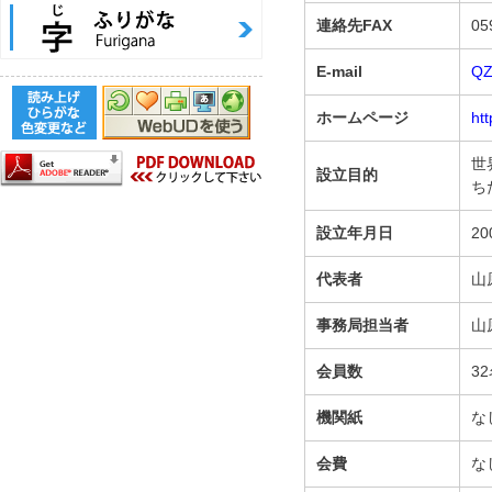
連絡先FAX
05
E-mail
QZ
ホームページ
ht
世
設立目的
ち
設立年月日
2
代表者
山
事務局担当者
山
会員数
3
機関紙
な
会費
な