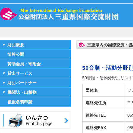
財団概要
三重県内の国際交流・協
情報公開
賛助会員・寄附金
50音順・活動分野
貸出サービス
50音順・活動分野別リスト 
財団パートナー
団体名
フ
機関誌・出版物
後援名義申請
連絡先住所
〒
連絡先TEL
05
連絡先FAX
05