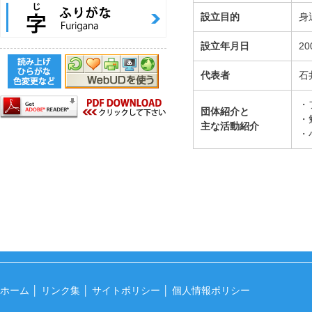
設立目的
身
設立年月日
2
代表者
石
・
団体紹介と
・
主な活動紹介
・
ホーム
│
リンク集
│
サイトポリシー
│
個人情報ポリシー