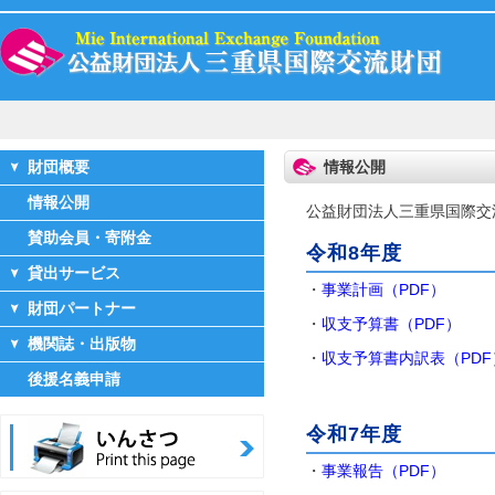
財団概要
情報公開
情報公開
公益財団法人三重県国際交
賛助会員・寄附金
令和8年度
貸出サービス
・
事業計画（PDF）
財団パートナー
・
収支予算書（PDF）
機関誌・出版物
・
収支予算書内訳表（PDF
後援名義申請
令和7年度
・
事業報告（PDF）